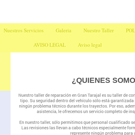
Nuestros Servicios
Galeria
Nuestro Taller
POL
AVISO LEGAL
Aviso legal
¿QUIENES SOM
Nuestro taller de reparación en
Gran Tarajal
es su taller de c
tipo. Su seguridad dentro del vehículo sólo está garantizad
ningún problema técnico durante los trayectos. Por eso, adem
asistencia, le ofrecemos un servicio completo de in
En nuestro taller, sólo permitimos que personal cualificado s
Las revisiones las llevan a cabo técnicos especialmente for
represente ningún problema para 