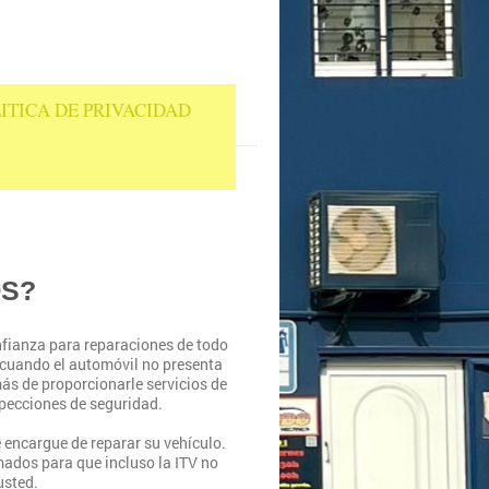
ITICA DE PRIVACIDAD
OS?
onfianza para reparaciones de todo
a cuando el automóvil no presenta
ás de proporcionarle servicios de
specciones de seguridad.
e encargue de reparar su vehículo.
mados para que incluso la ITV no
usted.